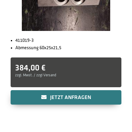
411019-3
Abmessung 60x25x21,5
384,00
€
zzgl. Mwst. / zzgl Versand
JETZT ANFRAGEN