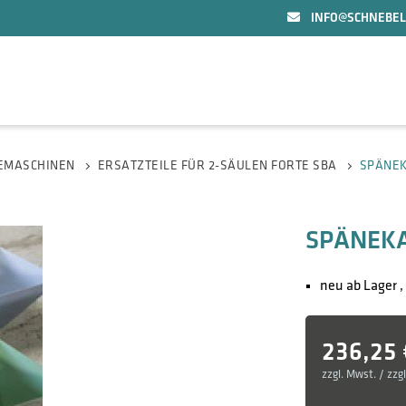
INFO@SCHNEBEL
GEMASCHINEN
ERSATZTEILE FÜR 2-SÄULEN FORTE SBA
SPÄNE
SPÄNEK
neu ab Lager 
236,25
zzgl. Mwst. / zzg